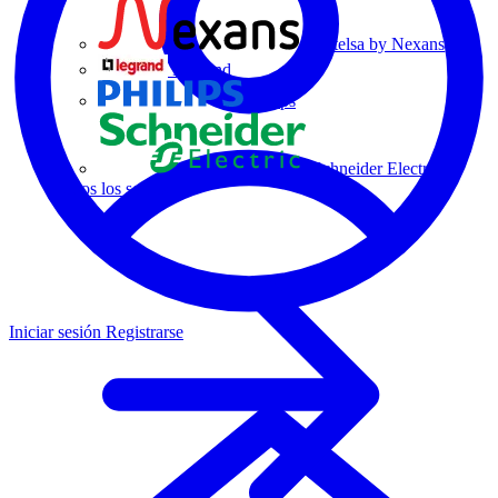
Centelsa by Nexans
Legrand
Philips
Schneider Electric
Todos los socios
Iniciar sesión
Registrarse