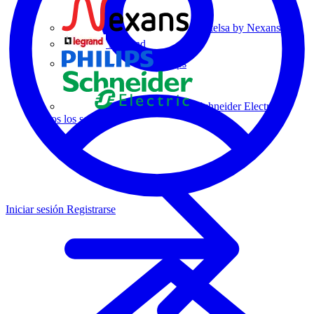
Centelsa by Nexans
Legrand
Philips
Schneider Electric
Todos los socios
Iniciar sesión
Registrarse