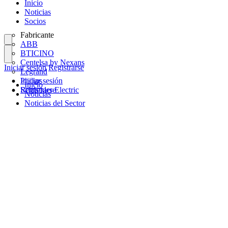
Inicio
Noticias
Socios
Fabricante
ABB
BTICINO
Centelsa by Nexans
Iniciar sesión
Registrarse
Legrand
Philips
Iniciar sesión
Inicio
Schneider Electric
Registrarse
Noticias
Noticias del Sector