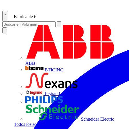
Fabricante
6
ABB
BTICINO
Centelsa by Nexans
Legrand
Philips
Schneider Electric
Todos los socios