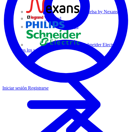
Centelsa by Nexans
Legrand
Philips
Schneider Electric
Todos los socios
Iniciar sesión
Registrarse