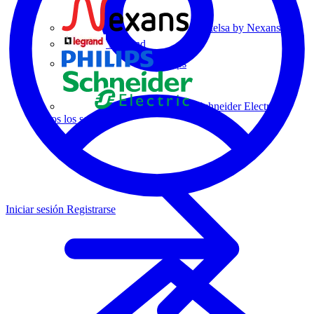
Centelsa by Nexans
Legrand
Philips
Schneider Electric
Todos los socios
Iniciar sesión
Registrarse