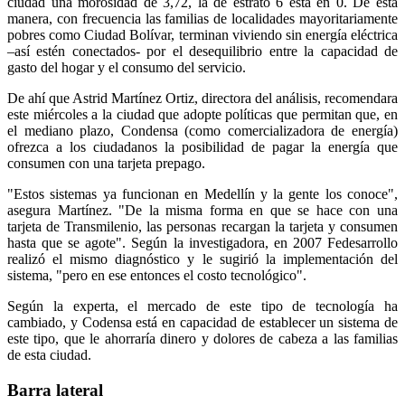
ciudad una morosidad de 3,72, la de estrato 6 está en 0. De esta
manera, con frecuencia las familias de localidades mayoritariamente
pobres como Ciudad Bolívar, terminan viviendo sin energía eléctrica
–así estén conectados- por el desequilibrio entre la capacidad de
gasto del hogar y el consumo del servicio.
De ahí que Astrid Martínez Ortiz, directora del análisis, recomendara
este miércoles a la ciudad que adopte políticas que permitan que, en
el mediano plazo, Condensa (como comercializadora de energía)
ofrezca a los ciudadanos la posibilidad de pagar la energía que
consumen con una tarjeta prepago.
"Estos sistemas ya funcionan en Medellín y la gente los conoce",
asegura Martínez. "De la misma forma en que se hace con una
tarjeta de Transmilenio, las personas recargan la tarjeta y consumen
hasta que se agote". Según la investigadora, en 2007 Fedesarrollo
realizó el mismo diagnóstico y le sugirió la implementación del
sistema, "pero en ese entonces el costo tecnológico".
Según la experta, el mercado de este tipo de tecnología ha
cambiado, y Codensa está en capacidad de establecer un sistema de
este tipo, que le ahorraría dinero y dolores de cabeza a las familias
de esta ciudad.
Barra lateral