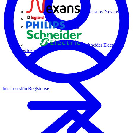
Centelsa by Nexans
Legrand
Philips
Schneider Electric
Todos los socios
Iniciar sesión
Registrarse