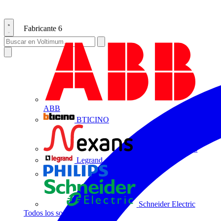
Fabricante
6
ABB
BTICINO
Centelsa by Nexans
Legrand
Philips
Schneider Electric
Todos los socios