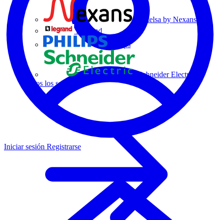
Centelsa by Nexans
Legrand
Philips
Schneider Electric
Todos los socios
Iniciar sesión
Registrarse