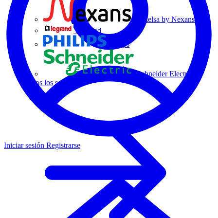
Centelsa by Nexans
Legrand
Philips
Schneider Electric
Todos los socios
Iniciar sesión
Registrarse