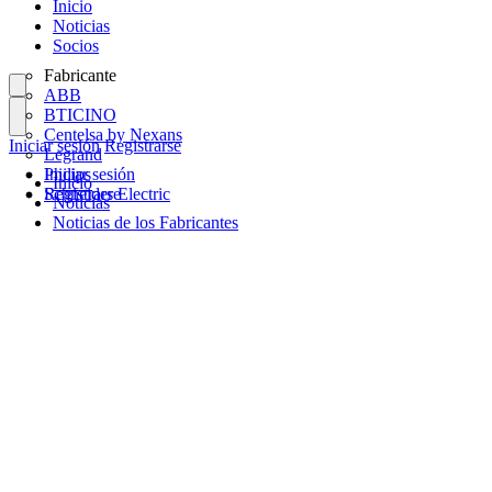
Inicio
Noticias
Socios
Fabricante
ABB
BTICINO
Centelsa by Nexans
Iniciar sesión
Registrarse
Legrand
Philips
Iniciar sesión
Inicio
Schneider Electric
Registrarse
Noticias
Noticias de los Fabricantes