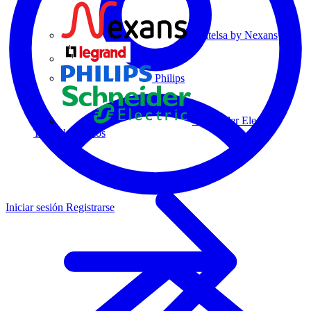
Centelsa by Nexans
Legrand
Philips
Schneider Electric
Todos los socios
Iniciar sesión
Registrarse