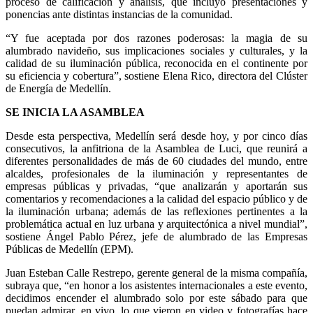
proceso de calificación y análisis, que incluyó presentaciones y
ponencias ante distintas instancias de la comunidad.
“Y fue aceptada por dos razones poderosas: la magia de su
alumbrado navideño, sus implicaciones sociales y culturales, y la
calidad de su iluminación pública, reconocida en el continente por
su eficiencia y cobertura”, sostiene Elena Rico, directora del Clúster
de Energía de Medellín.
SE INICIA LA ASAMBLEA
Desde esta perspectiva, Medellín será desde hoy, y por cinco días
consecutivos, la anfitriona de la Asamblea de Luci, que reunirá a
diferentes personalidades de más de 60 ciudades del mundo, entre
alcaldes, profesionales de la iluminación y representantes de
empresas públicas y privadas, “que analizarán y aportarán sus
comentarios y recomendaciones a la calidad del espacio público y de
la iluminación urbana; además de las reflexiones pertinentes a la
problemática actual en luz urbana y arquitectónica a nivel mundial”,
sostiene Ángel Pablo Pérez, jefe de alumbrado de las Empresas
Públicas de Medellín (EPM).
Juan Esteban Calle Restrepo, gerente general de la misma compañía,
subraya que, “en honor a los asistentes internacionales a este evento,
decidimos encender el alumbrado solo por este sábado para que
puedan admirar, en vivo, lo que vieron en video y fotografías hace