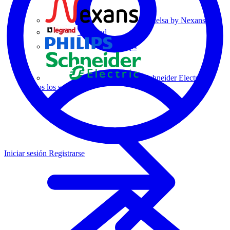
Centelsa by Nexans
Legrand
Philips
Schneider Electric
Todos los socios
Iniciar sesión
Registrarse