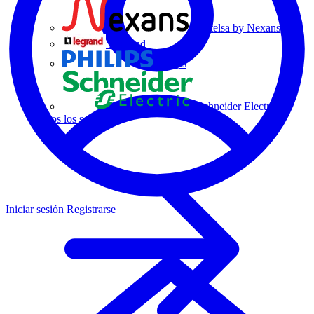
Centelsa by Nexans
Legrand
Philips
Schneider Electric
Todos los socios
Iniciar sesión
Registrarse