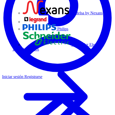
Centelsa by Nexans
Legrand
Philips
Schneider Electric
Todos los socios
Iniciar sesión
Registrarse