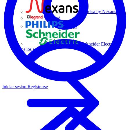
Centelsa by Nexans
Legrand
Philips
Schneider Electric
Todos los socios
Iniciar sesión
Registrarse