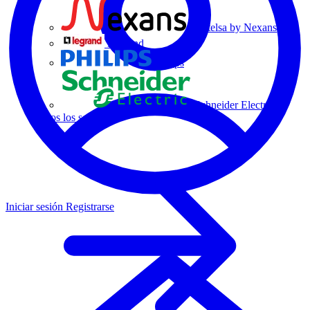
Centelsa by Nexans
Legrand
Philips
Schneider Electric
Todos los socios
Iniciar sesión
Registrarse