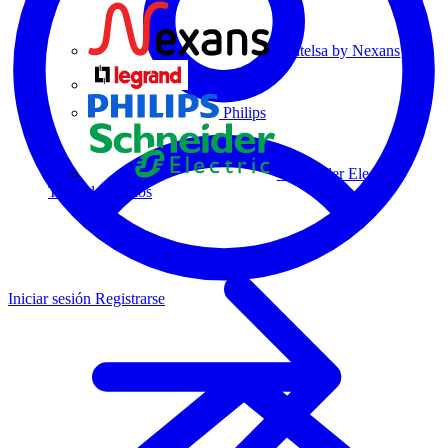
Centelsa by Nexans
Legrand
Philips
Schneider Electric
Todos los socios
Iniciar sesión
Registrarse