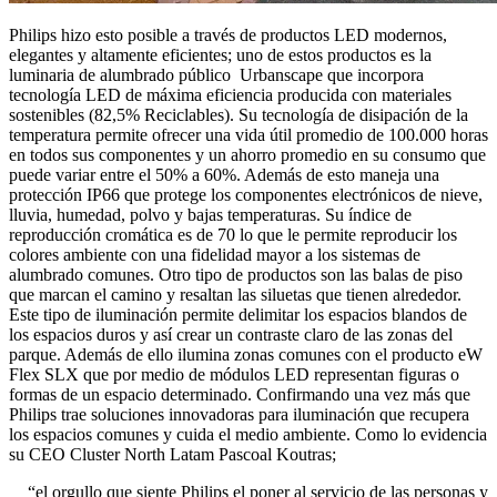
Philips hizo esto posible a través de productos LED modernos,
elegantes y altamente eficientes; uno de estos productos es la
luminaria de alumbrado público Urbanscape que incorpora
tecnología LED de máxima eficiencia producida con materiales
sostenibles (82,5% Reciclables). Su tecnología de disipación de la
temperatura permite ofrecer una vida útil promedio de 100.000 horas
en todos sus componentes y un ahorro promedio en su consumo que
puede variar entre el 50% a 60%. Además de esto maneja una
protección IP66 que protege los componentes electrónicos de nieve,
lluvia, humedad, polvo y bajas temperaturas. Su índice de
reproducción cromática es de 70 lo que le permite reproducir los
colores ambiente con una fidelidad mayor a los sistemas de
alumbrado comunes. Otro tipo de productos son las balas de piso
que marcan el camino y resaltan las siluetas que tienen alrededor.
Este tipo de iluminación permite delimitar los espacios blandos de
los espacios duros y así crear un contraste claro de las zonas del
parque. Además de ello ilumina zonas comunes con el producto eW
Flex SLX que por medio de módulos LED representan figuras o
formas de un espacio determinado. Confirmando una vez más que
Philips trae soluciones innovadoras para iluminación que recupera
los espacios comunes y cuida el medio ambiente. Como lo evidencia
su CEO Cluster North Latam Pascoal Koutras;
“el orgullo que siente Philips el poner al servicio de las personas y