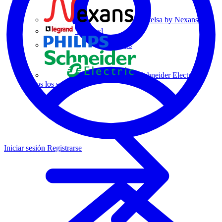
Centelsa by Nexans
Legrand
Philips
Schneider Electric
Todos los socios
Iniciar sesión
Registrarse