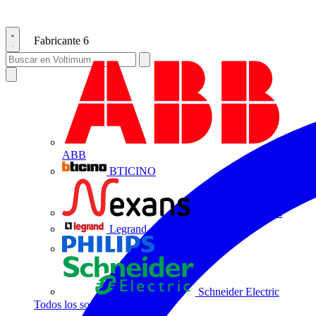
Fabricante
6
ABB
BTICINO
Centelsa by Nexans
Legrand
Philips
Schneider Electric
Todos los socios