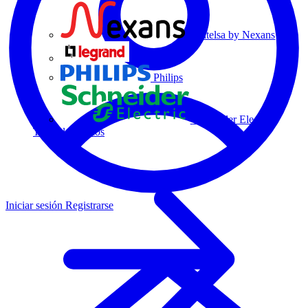
Centelsa by Nexans
Legrand
Philips
Schneider Electric
Todos los socios
Iniciar sesión
Registrarse