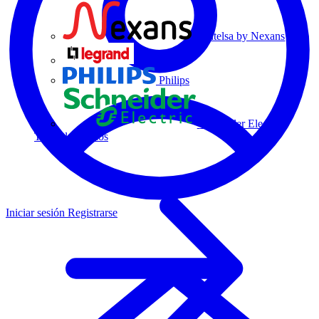
Centelsa by Nexans
Legrand
Philips
Schneider Electric
Todos los socios
Iniciar sesión
Registrarse