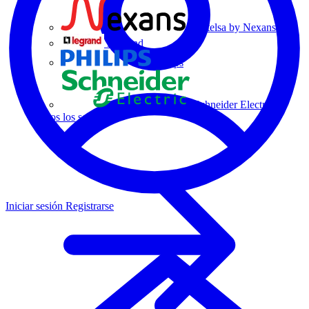
Centelsa by Nexans
Legrand
Philips
Schneider Electric
Todos los socios
Iniciar sesión
Registrarse