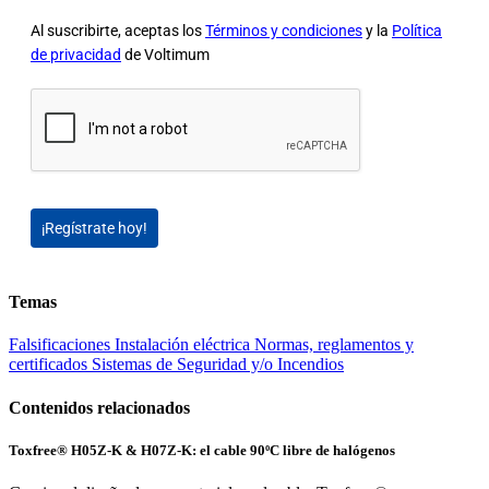
Al suscribirte, aceptas los
Términos y condiciones
y la
Política
de privacidad
de Voltimum
¡Regístrate hoy!
Temas
Falsificaciones
Instalación eléctrica
Normas, reglamentos y
certificados
Sistemas de Seguridad y/o Incendios
Contenidos relacionados
Toxfree® H05Z-K & H07Z-K: el cable 90ºC libre de halógenos