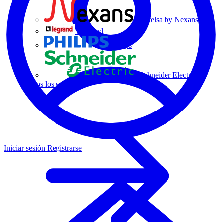
Centelsa by Nexans
Legrand
Philips
Schneider Electric
Todos los socios
Iniciar sesión
Registrarse