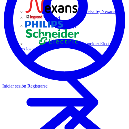
Centelsa by Nexans
Legrand
Philips
Schneider Electric
Todos los socios
Iniciar sesión
Registrarse