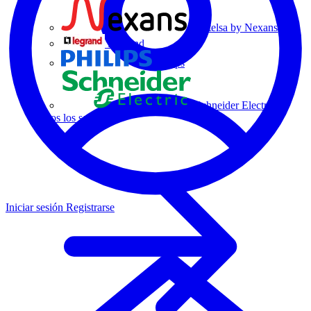
Centelsa by Nexans
Legrand
Philips
Schneider Electric
Todos los socios
Iniciar sesión
Registrarse