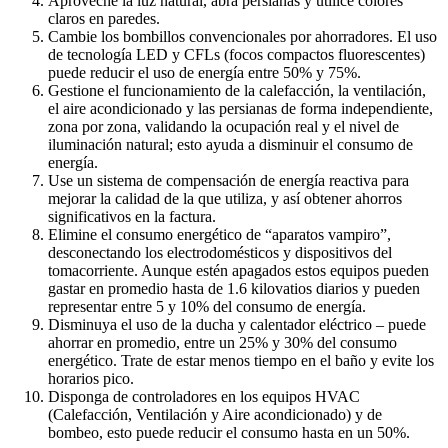
Aproveche la luz natural, abra persianas y utilice colores
claros en paredes.
Cambie los bombillos convencionales por ahorradores. El uso
de tecnología LED y CFLs (focos compactos fluorescentes)
puede reducir el uso de energía entre 50% y 75%.
Gestione el funcionamiento de la calefacción, la ventilación,
el aire acondicionado y las persianas de forma independiente,
zona por zona, validando la ocupación real y el nivel de
iluminación natural; esto ayuda a disminuir el consumo de
energía.
Use un sistema de compensación de energía reactiva para
mejorar la calidad de la que utiliza, y así obtener ahorros
significativos en la factura.
Elimine el consumo energético de “aparatos vampiro”,
desconectando los electrodomésticos y dispositivos del
tomacorriente. Aunque estén apagados estos equipos pueden
gastar en promedio hasta de 1.6 kilovatios diarios y pueden
representar entre 5 y 10% del consumo de energía.
Disminuya el uso de la ducha y calentador eléctrico – puede
ahorrar en promedio, entre un 25% y 30% del consumo
energético. Trate de estar menos tiempo en el baño y evite los
horarios pico.
Disponga de controladores en los equipos HVAC
(Calefacción, Ventilación y Aire acondicionado) y de
bombeo, esto puede reducir el consumo hasta en un 50%.