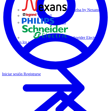
Centelsa by Nexans
Legrand
Philips
Schneider Electric
Todos los socios
Iniciar sesión
Registrarse