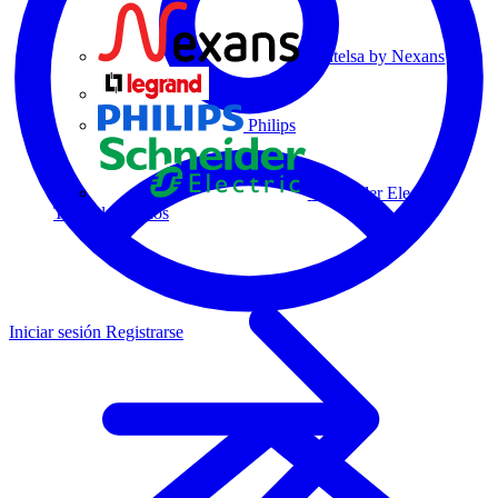
Centelsa by Nexans
Legrand
Philips
Schneider Electric
Todos los socios
Iniciar sesión
Registrarse