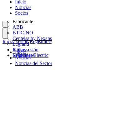
Inicio
Noticias
Socios
Fabricante
ABB
BTICINO
Centelsa by Nexans
Iniciar sesión
Registrarse
Legrand
Philips
Iniciar sesión
Inicio
Schneider Electric
Registrarse
Noticias
Noticias del Sector