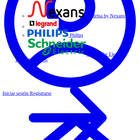
Centelsa by Nexans
Legrand
Philips
Schneider Electric
Todos los socios
Iniciar sesión
Registrarse