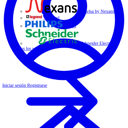
Centelsa by Nexans
Legrand
Philips
Schneider Electric
Todos los socios
Iniciar sesión
Registrarse