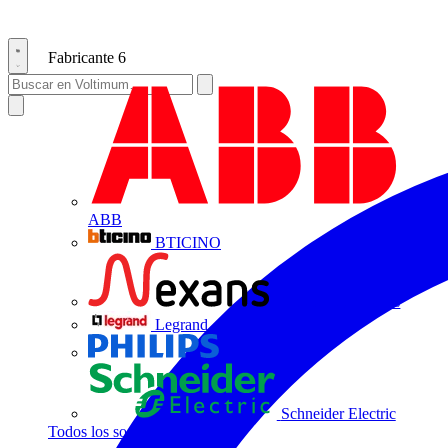
Fabricante
6
ABB
BTICINO
Centelsa by Nexans
Legrand
Philips
Schneider Electric
Todos los socios