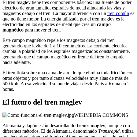
El tren maglev tiene tres componentes básicos: una fuente de poder
eléctrico de gran tamaño, espirales de metal alineando las vías y
magnetos debajo del tren. La mayor diferencia con un
tren común
es
que no tiene motor. La energía utilizada por el tren maglev es la
electricidad en los espirales de metal que crea un
campo
magnético
para mover el tren.
Este campo magnético repele los magnetos debajo del tren
generando que levite de 1 a 10 centímetros. La corriente eléctrica
cambia la polaridad de los espirales magnetizados constantemente,
generando que el campo magnético en frente del tren lo empuje
hacia adelante.
El tren flota sobre una cama de aire, lo que elimina toda fricción con
otros objetos y por tanto alcanza velocidades muy altas de más de
500 kph. A esa velocidad se puede viajar desde París a Roma en 2
horas.
El futuro del tren maglev
WIKIMEDIA COMMONS
Alemania y Japón están desarrollando
trenes maglev
, aunque con
diferentes métodos. El de Alemania, denominado
Transrapid
, utiliza
una tecnología donde el fondo del tren envuelve las vías de metal.