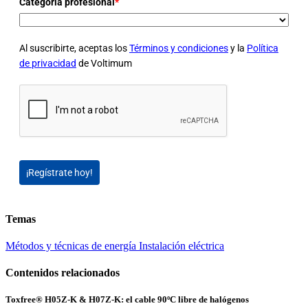
Categoria profesional
*
Al suscribirte, aceptas los
Términos y condiciones
y la
Política
de privacidad
de Voltimum
¡Regístrate hoy!
Temas
Métodos y técnicas de energía
Instalación eléctrica
Contenidos relacionados
Toxfree® H05Z-K & H07Z-K: el cable 90ºC libre de halógenos