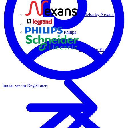
Centelsa by Nexans
Legrand
Philips
Schneider Electric
Todos los socios
Iniciar sesión
Registrarse