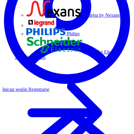
Centelsa by Nexans
Legrand
Philips
Schneider Electric
Todos los socios
Iniciar sesión
Registrarse