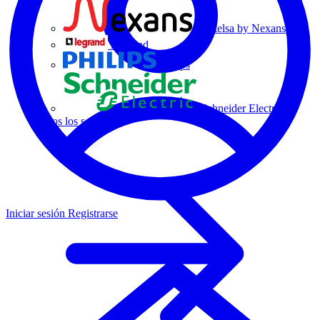
Centelsa by Nexans
Legrand
Philips
Schneider Electric
Todos los socios
Iniciar sesión
Registrarse