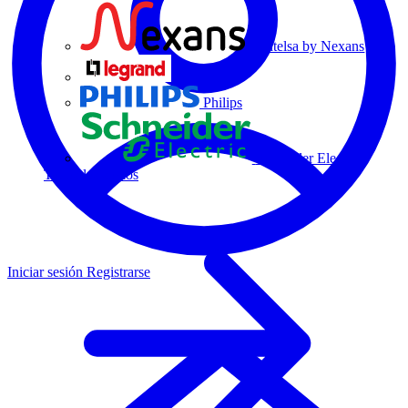
Centelsa by Nexans
Legrand
Philips
Schneider Electric
Todos los socios
Iniciar sesión
Registrarse