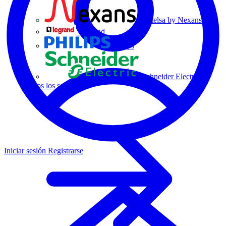
Centelsa by Nexans
Legrand
Philips
Schneider Electric
Todos los socios
Iniciar sesión
Registrarse