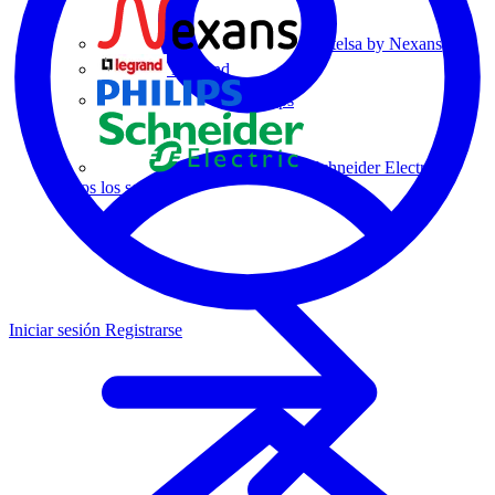
Centelsa by Nexans
Legrand
Philips
Schneider Electric
Todos los socios
Iniciar sesión
Registrarse