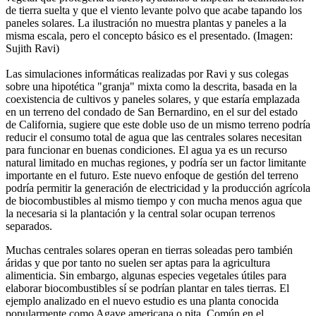
de tierra suelta y que el viento levante polvo que acabe tapando los
paneles solares. La ilustración no muestra plantas y paneles a la
misma escala, pero el concepto básico es el presentado. (Imagen:
Sujith Ravi)
Las simulaciones informáticas realizadas por Ravi y sus colegas
sobre una hipotética "granja" mixta como la descrita, basada en la
coexistencia de cultivos y paneles solares, y que estaría emplazada
en un terreno del condado de San Bernardino, en el sur del estado
de California, sugiere que este doble uso de un mismo terreno podría
reducir el consumo total de agua que las centrales solares necesitan
para funcionar en buenas condiciones. El agua ya es un recurso
natural limitado en muchas regiones, y podría ser un factor limitante
importante en el futuro. Este nuevo enfoque de gestión del terreno
podría permitir la generación de electricidad y la producción agrícola
de biocombustibles al mismo tiempo y con mucha menos agua que
la necesaria si la plantación y la central solar ocupan terrenos
separados.
Muchas centrales solares operan en tierras soleadas pero también
áridas y que por tanto no suelen ser aptas para la agricultura
alimenticia. Sin embargo, algunas especies vegetales útiles para
elaborar biocombustibles sí se podrían plantar en tales tierras. El
ejemplo analizado en el nuevo estudio es una planta conocida
popularmente como Agave americana o pita. Común en el