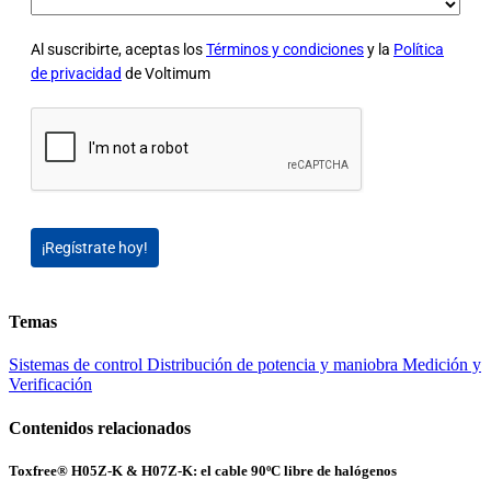
Al suscribirte, aceptas los
Términos y condiciones
y la
Política
de privacidad
de Voltimum
¡Regístrate hoy!
Temas
Sistemas de control
Distribución de potencia y maniobra
Medición y
Verificación
Contenidos relacionados
Toxfree® H05Z-K & H07Z-K: el cable 90ºC libre de halógenos