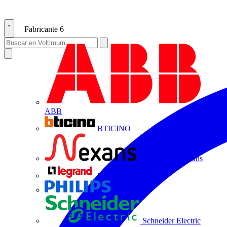
Fabricante
6
ABB
BTICINO
Centelsa by Nexans
Legrand
Philips
Schneider Electric