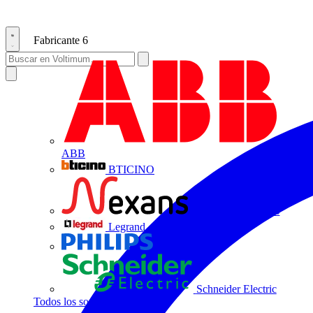
Fabricante
6
ABB
BTICINO
Centelsa by Nexans
Legrand
Philips
Schneider Electric
Todos los socios