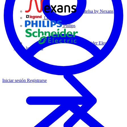
Centelsa by Nexans
Legrand
Philips
Schneider Electric
Todos los socios
Iniciar sesión
Registrarse