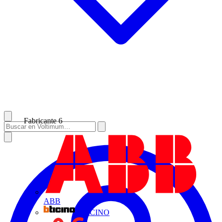
Fabricante
6
ABB
BTICINO