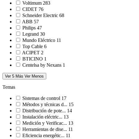
Voltimum
283
CIDET
76
Schneider Electric
68
ABB
57
Philips
47
Legrand
30
Mundo Eléctrico
11
Top Cable
6
ACIPET
2
BTICINO
1
Centelsa by Nexans
1
Ver 5 Más
Ver Menos
Temas
Sistemas de control
17
Métodos y técnicas d...
15
Distribución de pote...
14
Instalación eléctric...
13
Medición y Verificac...
13
Herramientas de dise...
11
Eficiencia energétic...
11