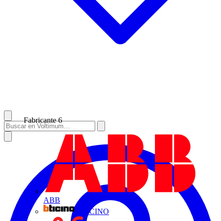
Fabricante
6
ABB
BTICINO