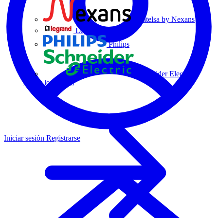
Centelsa by Nexans
Legrand
Philips
Schneider Electric
Todos los socios
Iniciar sesión
Registrarse