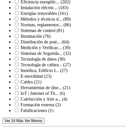
Eficiencia energétic...
(202)
Instalación eléctric...
(183)
Energías renovables
(161)
Métodos y técnicas d...
(89)
Normas, reglamentos...
(86)
Sistemas de control
(81)
Iluminación
(76)
Distribución de pote...
(64)
Medición y Verificac...
(39)
Sistemas de Segurida...
(32)
Tecnología de datos
(30)
Tecnología de cablea...
(27)
Inmótica, Edificio I...
(27)
E-movilidad
(23)
Cables
(21)
Herramientas de dise...
(21)
IoT | Internet of Th...
(6)
Calefacción y Aire a...
(4)
Formación externa
(2)
Falsificaciones
(1)
Ver 14 Más
Ver Menos