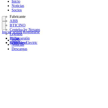
Inicio
Noticias
Socios
Fabricante
ABB
BTICINO
Centelsa by Nexans
Iniciar sesión
Registrarse
Legrand
Philips
Iniciar sesión
Inicio
Schneider Electric
Registrarse
Noticias
Descargas