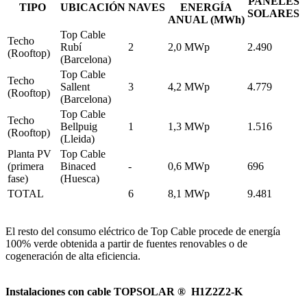
PANELES
TIPO
UBICACIÓN
NAVES
ENERGÍA
SOLARES
ANUAL (MWh)
Top Cable
Techo
Rubí
2
2,0 MWp
2.490
(Rooftop)
(Barcelona)
Top Cable
Techo
Sallent
3
4,2 MWp
4.779
(Rooftop)
(Barcelona)
Top Cable
Techo
Bellpuig
1
1,3 MWp
1.516
(Rooftop)
(Lleida)
Planta PV
Top Cable
(primera
Binaced
-
0,6 MWp
696
fase)
(Huesca)
TOTAL
6
8,1 MWp
9.481
El resto del consumo eléctrico de Top Cable procede de energía
100% verde obtenida a partir de fuentes renovables o de
cogeneración de alta eficiencia.
Instalaciones con cable TOPSOLAR ® H1Z2Z2-K