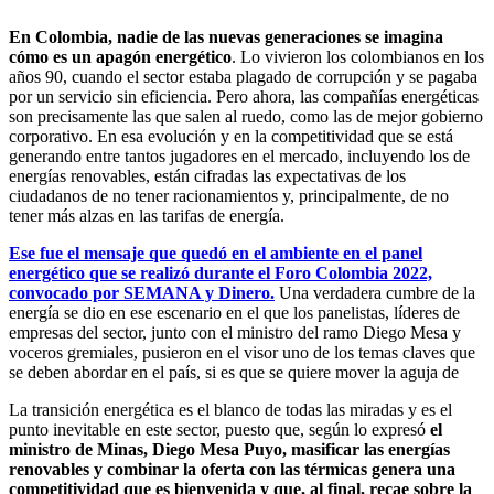
En Colombia, nadie de las nuevas generaciones se imagina
cómo es un apagón energético
. Lo vivieron los colombianos en los
años 90, cuando el sector estaba plagado de corrupción y se pagaba
por un servicio sin eficiencia. Pero ahora, las compañías energéticas
son precisamente las que salen al ruedo, como las de mejor gobierno
corporativo. En esa evolución y en la competitividad que se está
generando entre tantos jugadores en el mercado, incluyendo los de
energías renovables, están cifradas las expectativas de los
ciudadanos de no tener racionamientos y, principalmente, de no
tener más alzas en las tarifas de energía.
Ese fue el mensaje que quedó en el ambiente en el panel
energético que se realizó durante el Foro Colombia 2022,
convocado por SEMANA y Dinero.
Una verdadera cumbre de la
energía se dio en ese escenario en el que los panelistas, líderes de
empresas del sector, junto con el ministro del ramo Diego Mesa y
voceros gremiales, pusieron en el visor uno de los temas claves que
se deben abordar en el país, si es que se quiere mover la aguja de
La transición energética es el blanco de todas las miradas y es el
punto inevitable en este sector, puesto que, según lo expresó
el
ministro de Minas, Diego Mesa Puyo, masificar las energías
renovables y combinar la oferta con las térmicas genera una
competitividad que es bienvenida y que, al final, recae sobre la