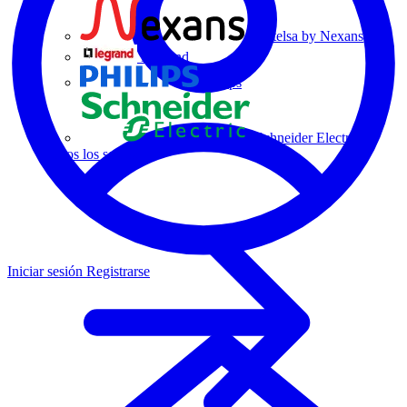
Centelsa by Nexans
Legrand
Philips
Schneider Electric
Todos los socios
Iniciar sesión
Registrarse